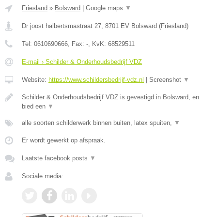
Friesland
»
Bolsward
|
Google maps
▼
Dr joost halbertsmastraat 27
,
8701 EV
Bolsward
(
Friesland
)
Tel:
0610690666
, Fax:
-
, KvK:
68529511
E-mail › Schilder & Onderhoudsbedrijf VDZ
Website:
https://www.schildersbedrijf-vdz.nl
|
Screenshot
▼
Schilder & Onderhoudsbedrijf VDZ is gevestigd in Bolsward, en
bied een
▼
alle soorten schilderwerk binnen buiten, latex spuiten,
▼
Er wordt gewerkt op afspraak.
Laatste facebook posts
▼
Sociale media: