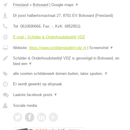
Friesland
»
Bolsward
|
Google maps
▼
Dr joost halbertsmastraat 27
,
8701 EV
Bolsward
(
Friesland
)
Tel:
0610690666
, Fax:
-
, KvK:
68529511
E-mail › Schilder & Onderhoudsbedrijf VDZ
Website:
https://www.schildersbedrijf-vdz.nl
|
Screenshot
▼
Schilder & Onderhoudsbedrijf VDZ is gevestigd in Bolsward, en
bied een
▼
alle soorten schilderwerk binnen buiten, latex spuiten,
▼
Er wordt gewerkt op afspraak.
Laatste facebook posts
▼
Sociale media: