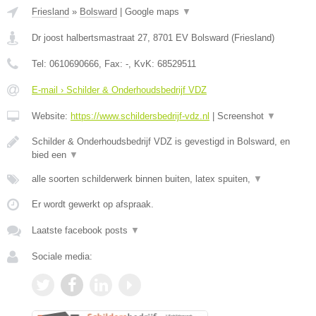
Friesland
»
Bolsward
|
Google maps
▼
Dr joost halbertsmastraat 27
,
8701 EV
Bolsward
(
Friesland
)
Tel:
0610690666
, Fax:
-
, KvK:
68529511
E-mail › Schilder & Onderhoudsbedrijf VDZ
Website:
https://www.schildersbedrijf-vdz.nl
|
Screenshot
▼
Schilder & Onderhoudsbedrijf VDZ is gevestigd in Bolsward, en
bied een
▼
alle soorten schilderwerk binnen buiten, latex spuiten,
▼
Er wordt gewerkt op afspraak.
Laatste facebook posts
▼
Sociale media: