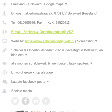
Friesland
»
Bolsward
|
Google maps
▼
Dr joost halbertsmastraat 27
,
8701 EV
Bolsward
(
Friesland
)
Tel:
0610690666
, Fax:
-
, KvK:
68529511
E-mail › Schilder & Onderhoudsbedrijf VDZ
Website:
https://www.schildersbedrijf-vdz.nl
|
Screenshot
▼
Schilder & Onderhoudsbedrijf VDZ is gevestigd in Bolsward, en
bied een
▼
alle soorten schilderwerk binnen buiten, latex spuiten,
▼
Er wordt gewerkt op afspraak.
Laatste facebook posts
▼
Sociale media: